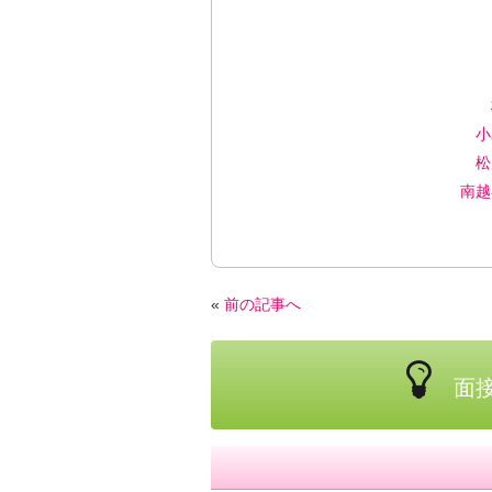
小
松
南越
«
前の記事へ
面