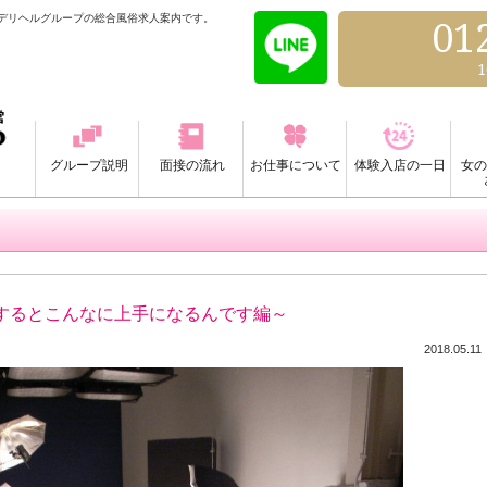
るデリヘルグループの総合風俗求人案内です。
01
1
グループ説明
面接の流れ
お仕事について
体験入店の一日
女の
するとこんなに上手になるんです編～
2018.05.11