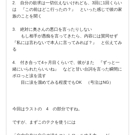
2. 自分の欲求は一切伝えないけれども、3回に1回くらい
は 『この前はどこ行ったの？』 といった感じで彼の家
族のことを聞く
3. 絶対に奥さんの悪口を言ったりしない
もし相手が愚痴を言ってきたら、内容には賛同せず
『私には言わないで本人に言ってみれば？』 と伝えてみ
る
4. 付き合って4ヶ月目くらいで、彼がまた 『ずっと一
緒にいられたらいいね』 などと甘い台詞を言った瞬間に
ポロっと涙を流す
目に涙を溜めてみる程度でもOK （号泣はNG）
今回はラストの 4 の部分ですね。
ですが、まずこのテクを使うには