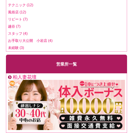
テクニック (12)
風俗店 (12)
リピート (7)
越谷 (7)
スタッフ (4)
お手取り大公開 小岩店 (4)
未経験 (3)
営業所一覧
柏人妻花壇