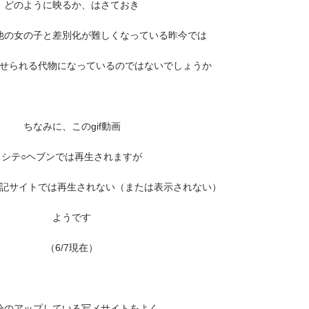
どのように映るか、はさておき
他の女の子と差別化が難しくなっている昨今では
せられる代物になっているのではないでしょうか
ちなみに、このgif動画
シテ○ヘブンでは再生されますが
記サイトでは再生されない（または表示されない）
ようです
（6/7現在）
分のアップしている写メサイトをよく