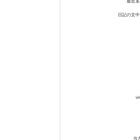
最近某
日記の文中
v
当